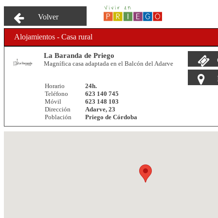
Volver
Alojamientos - Casa rural
La Baranda de Priego
Magnífica casa adaptada en el Balcón del Adarve
Horario
24h.
Teléfono
623 140 745
Móvil
623 148 103
Dirección
Adarve, 23
Población
Priego de Córdoba